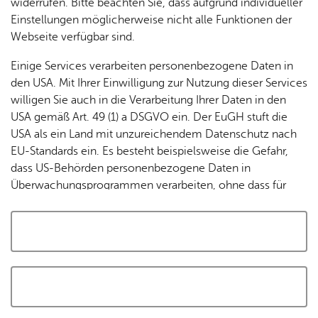
widerrufen. Bitte beachten Sie, dass aufgrund individueller
Tracking-Technologien, um die Bedienung zu
Einstellungen möglicherweise nicht alle Funktionen der
personalisieren und zu verbessern. Weitere Informationen
Webseite verfügbar sind.
finden Sie in unserer
Datenschutzerklärung
.
Einige Services verarbeiten personenbezogene Daten in
den USA. Mit Ihrer Einwilligung zur Nutzung dieser Services
Cookies akzeptieren und Karte laden
willigen Sie auch in die Verarbeitung Ihrer Daten in den
USA gemäß Art. 49 (1) a DSGVO ein. Der EuGH stuft die
USA als ein Land mit unzureichendem Datenschutz nach
EU-Standards ein. Es besteht beispielsweise die Gefahr,
dass US-Behörden personenbezogene Daten in
Überwachungsprogrammen verarbeiten, ohne dass für
Europäerinnen und Europäer eine Klagemöglichkeit
besteht.
Alle auswählen und zustimmen
Details
Auswahl speichern und zustimmen
Notwendig
Drittanbieter