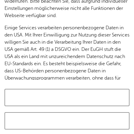
widerrufen. Bitte beachten Sie, dass aufgrund individueller
Tracking-Technologien, um die Bedienung zu
Einstellungen möglicherweise nicht alle Funktionen der
personalisieren und zu verbessern. Weitere Informationen
Webseite verfügbar sind.
finden Sie in unserer
Datenschutzerklärung
.
Einige Services verarbeiten personenbezogene Daten in
den USA. Mit Ihrer Einwilligung zur Nutzung dieser Services
Cookies akzeptieren und Karte laden
willigen Sie auch in die Verarbeitung Ihrer Daten in den
USA gemäß Art. 49 (1) a DSGVO ein. Der EuGH stuft die
USA als ein Land mit unzureichendem Datenschutz nach
EU-Standards ein. Es besteht beispielsweise die Gefahr,
dass US-Behörden personenbezogene Daten in
Überwachungsprogrammen verarbeiten, ohne dass für
Europäerinnen und Europäer eine Klagemöglichkeit
besteht.
Alle auswählen und zustimmen
Details
Auswahl speichern und zustimmen
Notwendig
Drittanbieter