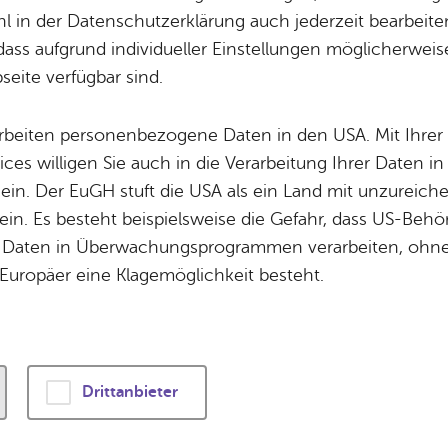
Potz­blitz!
Städ­ti­sche B
 in der Datenschutzerklärung auch jederzeit bearbeite
Ver­ga­ben
Kin­der­be­treu­ung
dass aufgrund individueller Einstellungen möglicherweise
eite verfügbar sind.
Schu­len
Die Stadt
 Do 14.30-18 Uhr, sonst keine festen Öffnungszeiten
Of­fe­ne Kin­der- & Ju­gend­ar­beit
Zah­len, Daten
arbeiten personenbezogene Daten in den USA. Mit Ihrer 
Bi­blio­the­ken
Se­hens­wür­dig
ices willigen Sie auch in die Verarbeitung Ihrer Daten 
Fort- & Wei­ter­bil­dung
Zep­pe­lin
 ein. Der EuGH stuft die USA als ein Land mit unzurei
Mu­sik­schu­le
Ort­schaf­ten
in. Es besteht beispielsweise die Gefahr, dass US-Beh
Stadt­ar­chiv &
Stadt­tei­le & Q
Daten in Überwachungsprogrammen verarbeiten, ohne 
Bo­den­see­bi­blio­thek
Für Hun­de­hal­
Europäer eine Klagemöglichkeit besteht.
Kon­takt
Di­gi­ta­li­sie­rung
Drittanbieter
Bel­le
e 35