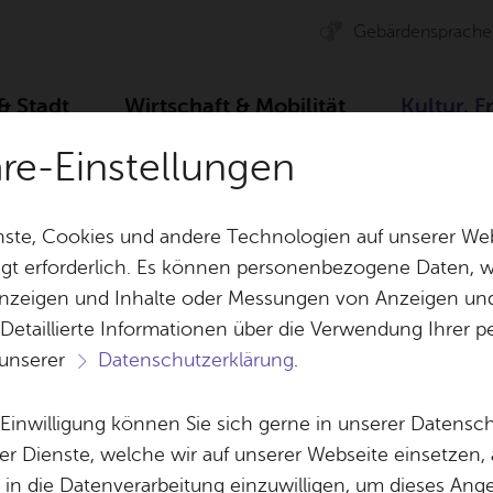
Ge­bär­den­spra­che
 & Stadt
Wirt­schaft & Mo­bi­li­tät
Kul­tur, F
äre-Einstellungen
au­fen & Gas­tro­no­mie
Hof­lä­den
Hof­la­den BLINKA­Be
ste, Cookies und andere Technologien auf unserer Web
gt erforderlich. Es können personenbezogene Daten, wi
 Anzeigen und Inhalte oder Messungen von Anzeigen un
& Bil­der
Jobs
Pla­nen, Bau
 Detaillierte Informationen über die Verwendung Ihre
Stel­len­an­ge­bo­te
Geo­da­ten & 
 unserer
Datenschutzerklärung
.
f­la­den BLINKA­Bel
Aus­bil­dung & Stu­di­um
Bau­stel­len & 
Be­ne­fits
Um­welt & Kli
e Einwilligung können Sie sich gerne in unserer Datensc
Bauen, Sa­nie­r
er Dienste, welche wir auf unserer Webseite einsetzen,
Bil­dung & Be­treu­ung
Stadt­pla­nung
, in die Datenverarbeitung einzuwilligen, um dieses Ang
Vor­le­sen