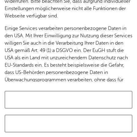
widerrufen. Bitte beachten Sie, dass aufgrund individueller
Tracking-Technologien, um die Bedienung zu
Einstellungen möglicherweise nicht alle Funktionen der
personalisieren und zu verbessern. Weitere Informationen
Webseite verfügbar sind.
finden Sie in unserer
Datenschutzerklärung
.
Einige Services verarbeiten personenbezogene Daten in
den USA. Mit Ihrer Einwilligung zur Nutzung dieser Services
Cookies akzeptieren und Karte laden
willigen Sie auch in die Verarbeitung Ihrer Daten in den
USA gemäß Art. 49 (1) a DSGVO ein. Der EuGH stuft die
USA als ein Land mit unzureichendem Datenschutz nach
EU-Standards ein. Es besteht beispielsweise die Gefahr,
dass US-Behörden personenbezogene Daten in
Überwachungsprogrammen verarbeiten, ohne dass für
Europäerinnen und Europäer eine Klagemöglichkeit
besteht.
Alle auswählen und zustimmen
Details
Auswahl speichern und zustimmen
Notwendig
Drittanbieter