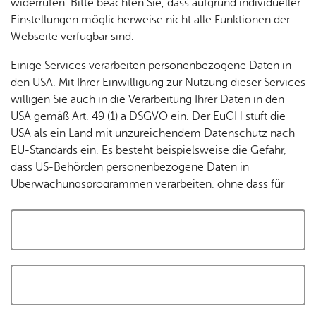
widerrufen. Bitte beachten Sie, dass aufgrund individueller
Tracking-Technologien, um die Bedienung zu
Einstellungen möglicherweise nicht alle Funktionen der
personalisieren und zu verbessern. Weitere Informationen
Webseite verfügbar sind.
finden Sie in unserer
Datenschutzerklärung
.
Einige Services verarbeiten personenbezogene Daten in
den USA. Mit Ihrer Einwilligung zur Nutzung dieser Services
Cookies akzeptieren und Karte laden
willigen Sie auch in die Verarbeitung Ihrer Daten in den
USA gemäß Art. 49 (1) a DSGVO ein. Der EuGH stuft die
USA als ein Land mit unzureichendem Datenschutz nach
EU-Standards ein. Es besteht beispielsweise die Gefahr,
dass US-Behörden personenbezogene Daten in
Überwachungsprogrammen verarbeiten, ohne dass für
Europäerinnen und Europäer eine Klagemöglichkeit
besteht.
Alle auswählen und zustimmen
Details
Auswahl speichern und zustimmen
Notwendig
Drittanbieter