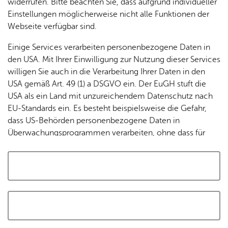
widerrufen. Bitte beachten Sie, dass aufgrund individueller
Tracking-Technologien, um die Bedienung zu
Einstellungen möglicherweise nicht alle Funktionen der
personalisieren und zu verbessern. Weitere Informationen
Webseite verfügbar sind.
finden Sie in unserer
Datenschutzerklärung
.
Einige Services verarbeiten personenbezogene Daten in
den USA. Mit Ihrer Einwilligung zur Nutzung dieser Services
Cookies akzeptieren und Karte laden
willigen Sie auch in die Verarbeitung Ihrer Daten in den
USA gemäß Art. 49 (1) a DSGVO ein. Der EuGH stuft die
USA als ein Land mit unzureichendem Datenschutz nach
EU-Standards ein. Es besteht beispielsweise die Gefahr,
dass US-Behörden personenbezogene Daten in
Überwachungsprogrammen verarbeiten, ohne dass für
Europäerinnen und Europäer eine Klagemöglichkeit
besteht.
Alle auswählen und zustimmen
Details
Auswahl speichern und zustimmen
Notwendig
Drittanbieter