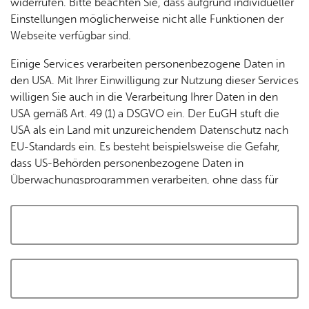
widerrufen. Bitte beachten Sie, dass aufgrund individueller
Tracking-Technologien, um die Bedienung zu
Einstellungen möglicherweise nicht alle Funktionen der
personalisieren und zu verbessern. Weitere Informationen
Webseite verfügbar sind.
finden Sie in unserer
Datenschutzerklärung
.
Einige Services verarbeiten personenbezogene Daten in
den USA. Mit Ihrer Einwilligung zur Nutzung dieser Services
Cookies akzeptieren und Karte laden
willigen Sie auch in die Verarbeitung Ihrer Daten in den
USA gemäß Art. 49 (1) a DSGVO ein. Der EuGH stuft die
USA als ein Land mit unzureichendem Datenschutz nach
EU-Standards ein. Es besteht beispielsweise die Gefahr,
dass US-Behörden personenbezogene Daten in
Überwachungsprogrammen verarbeiten, ohne dass für
Europäerinnen und Europäer eine Klagemöglichkeit
besteht.
Alle auswählen und zustimmen
Details
Auswahl speichern und zustimmen
Notwendig
Drittanbieter