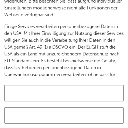
widerrufen. Bitte beachten Sie, dass aufgrund individueller
Tracking-Technologien, um die Bedienung zu
Einstellungen möglicherweise nicht alle Funktionen der
personalisieren und zu verbessern. Weitere Informationen
Webseite verfügbar sind.
finden Sie in unserer
Datenschutzerklärung
.
Einige Services verarbeiten personenbezogene Daten in
den USA. Mit Ihrer Einwilligung zur Nutzung dieser Services
Cookies akzeptieren und Karte laden
willigen Sie auch in die Verarbeitung Ihrer Daten in den
USA gemäß Art. 49 (1) a DSGVO ein. Der EuGH stuft die
USA als ein Land mit unzureichendem Datenschutz nach
EU-Standards ein. Es besteht beispielsweise die Gefahr,
dass US-Behörden personenbezogene Daten in
Überwachungsprogrammen verarbeiten, ohne dass für
Europäerinnen und Europäer eine Klagemöglichkeit
besteht.
Alle auswählen und zustimmen
Details
Auswahl speichern und zustimmen
Notwendig
Drittanbieter