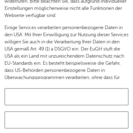
widerrufen. Bitte beachten Sie, dass aufgrund individueller
Tracking-Technologien, um die Bedienung zu
Einstellungen möglicherweise nicht alle Funktionen der
personalisieren und zu verbessern. Weitere Informationen
Webseite verfügbar sind.
finden Sie in unserer
Datenschutzerklärung
.
Einige Services verarbeiten personenbezogene Daten in
den USA. Mit Ihrer Einwilligung zur Nutzung dieser Services
Cookies akzeptieren und Karte laden
willigen Sie auch in die Verarbeitung Ihrer Daten in den
USA gemäß Art. 49 (1) a DSGVO ein. Der EuGH stuft die
USA als ein Land mit unzureichendem Datenschutz nach
EU-Standards ein. Es besteht beispielsweise die Gefahr,
dass US-Behörden personenbezogene Daten in
Überwachungsprogrammen verarbeiten, ohne dass für
Europäerinnen und Europäer eine Klagemöglichkeit
besteht.
Alle auswählen und zustimmen
Details
Auswahl speichern und zustimmen
Notwendig
Drittanbieter