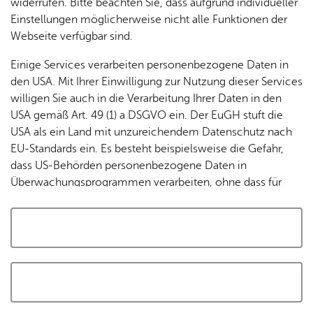
widerrufen. Bitte beachten Sie, dass aufgrund individueller
Tracking-Technologien, um die Bedienung zu
Einstellungen möglicherweise nicht alle Funktionen der
personalisieren und zu verbessern. Weitere Informationen
Webseite verfügbar sind.
finden Sie in unserer
Datenschutzerklärung
.
Einige Services verarbeiten personenbezogene Daten in
den USA. Mit Ihrer Einwilligung zur Nutzung dieser Services
Cookies akzeptieren und Karte laden
willigen Sie auch in die Verarbeitung Ihrer Daten in den
USA gemäß Art. 49 (1) a DSGVO ein. Der EuGH stuft die
USA als ein Land mit unzureichendem Datenschutz nach
EU-Standards ein. Es besteht beispielsweise die Gefahr,
dass US-Behörden personenbezogene Daten in
Überwachungsprogrammen verarbeiten, ohne dass für
Europäerinnen und Europäer eine Klagemöglichkeit
besteht.
Alle auswählen und zustimmen
Details
Auswahl speichern und zustimmen
Notwendig
Drittanbieter