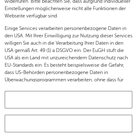
widerrufen. Bitte beachten Sie, dass aufgrund individueller
Tracking-Technologien, um die Bedienung zu
Einstellungen möglicherweise nicht alle Funktionen der
personalisieren und zu verbessern. Weitere Informationen
Webseite verfügbar sind.
finden Sie in unserer
Datenschutzerklärung
.
Einige Services verarbeiten personenbezogene Daten in
den USA. Mit Ihrer Einwilligung zur Nutzung dieser Services
Cookies akzeptieren und Karte laden
willigen Sie auch in die Verarbeitung Ihrer Daten in den
USA gemäß Art. 49 (1) a DSGVO ein. Der EuGH stuft die
USA als ein Land mit unzureichendem Datenschutz nach
EU-Standards ein. Es besteht beispielsweise die Gefahr,
dass US-Behörden personenbezogene Daten in
Überwachungsprogrammen verarbeiten, ohne dass für
Europäerinnen und Europäer eine Klagemöglichkeit
besteht.
Alle auswählen und zustimmen
Details
Auswahl speichern und zustimmen
Notwendig
Drittanbieter