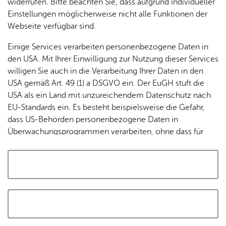
widerrufen. Bitte beachten Sie, dass aufgrund individueller
Tracking-Technologien, um die Bedienung zu
Einstellungen möglicherweise nicht alle Funktionen der
personalisieren und zu verbessern. Weitere Informationen
Webseite verfügbar sind.
finden Sie in unserer
Datenschutzerklärung
.
Einige Services verarbeiten personenbezogene Daten in
den USA. Mit Ihrer Einwilligung zur Nutzung dieser Services
Cookies akzeptieren und Karte laden
willigen Sie auch in die Verarbeitung Ihrer Daten in den
USA gemäß Art. 49 (1) a DSGVO ein. Der EuGH stuft die
USA als ein Land mit unzureichendem Datenschutz nach
EU-Standards ein. Es besteht beispielsweise die Gefahr,
dass US-Behörden personenbezogene Daten in
Überwachungsprogrammen verarbeiten, ohne dass für
Europäerinnen und Europäer eine Klagemöglichkeit
besteht.
Alle auswählen und zustimmen
Details
Auswahl speichern und zustimmen
Notwendig
Drittanbieter