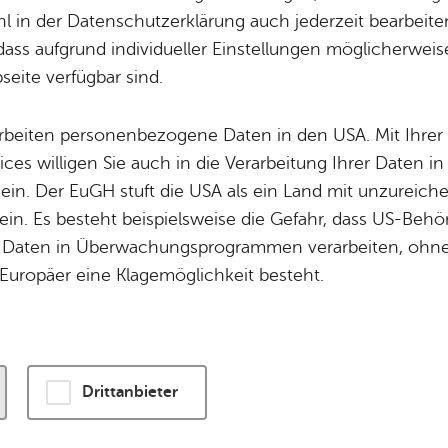
 in der Datenschutzerklärung auch jederzeit bearbeite
dass aufgrund individueller Einstellungen möglicherweise
wird eine Verbindung zu externen Servern hergestellt. Diese v
eite verfügbar sind.
ogien, um die Bedienung zu personalisieren und zu verbessern
enschutzerklärung
.
arbeiten personenbezogene Daten in den USA. Mit Ihrer 
ices willigen Sie auch in die Verarbeitung Ihrer Daten 
n und Karte laden
 ein. Der EuGH stuft die USA als ein Land mit unzurei
in. Es besteht beispielsweise die Gefahr, dass US-Beh
Daten in Überwachungsprogrammen verarbeiten, ohne 
Europäer eine Klagemöglichkeit besteht.
Drittanbieter