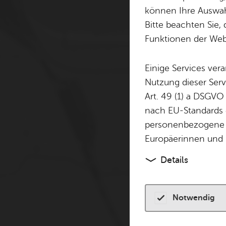
Cookie-Hinweis
können Ihre Auswahl
Bitte beachten Sie, 
Zum Laden dieser Karte 
Funktionen der Webs
andere Tracking-Technol
finden Sie in unserer
Dat
Einige Services ver
Nutzung dieser Serv
Cookies akzeptiere
Art. 49 (1) a DSGVO
nach EU-Standards e
personenbezogene 
Europäerinnen und 
Details
Notwendig