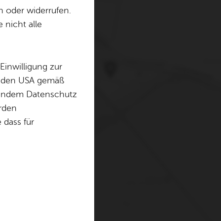
n oder widerrufen.
 nicht alle
erwenden Cookies und
. Weitere Informationen
Einwilligung zur
in den USA gemäß
chendem Datenschutz
örden
dass für