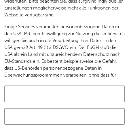
widerrufen. Bitte beachten Sie, dass aufgrund individueller
Tracking-Technologien, um die Bedienung zu
Einstellungen möglicherweise nicht alle Funktionen der
personalisieren und zu verbessern. Weitere Informationen
Webseite verfügbar sind.
finden Sie in unserer
Datenschutzerklärung
.
Einige Services verarbeiten personenbezogene Daten in
den USA. Mit Ihrer Einwilligung zur Nutzung dieser Services
Cookies akzeptieren und Karte laden
willigen Sie auch in die Verarbeitung Ihrer Daten in den
USA gemäß Art. 49 (1) a DSGVO ein. Der EuGH stuft die
USA als ein Land mit unzureichendem Datenschutz nach
EU-Standards ein. Es besteht beispielsweise die Gefahr,
dass US-Behörden personenbezogene Daten in
Überwachungsprogrammen verarbeiten, ohne dass für
Europäerinnen und Europäer eine Klagemöglichkeit
besteht.
Alle auswählen und zustimmen
Details
Auswahl speichern und zustimmen
Notwendig
Drittanbieter