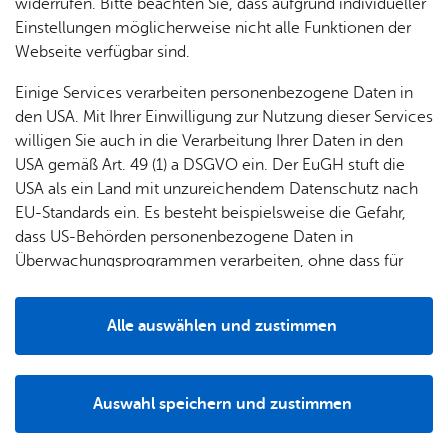
& Orts­
en­in­
& 3D-
widerrufen. Bitte beachten Sie, dass aufgrund individueller
um
Ärzte &
ver­
for­ma­
Stadt­
Einstellungen möglicherweise nicht alle Funktionen der
Apo­
Be­ne­
wal­
tio­nen
mo­dell
Webseite verfügbar sind.
the­ken
fits
tun­gen
Öf­
Bau­
Fa­mi­lie
Einige Services verarbeiten personenbezogene Daten in
Ämter
fent­li­
stel­len
& Kin­
den USA. Mit Ihrer Einwilligung zur Nutzung dieser Services
Bil­
A–Z
che
& Um­
der
willigen Sie auch in die Verarbeitung Ihrer Daten in den
dung
Be­
lei­tun­
Diens
USA gemäß Art. 49 (1) a DSGVO ein. Der EuGH stuft die
Se­nio­
& Be­
kannt­
gen
t­leis­
USA als ein Land mit unzureichendem Datenschutz nach
ren
treu­
ma­
tun­gen
Um­
EU-Standards ein. Es besteht beispielsweise die Gefahr,
ung
Woh­
chun­
A–Z
welt &
dass US-Behörden personenbezogene Daten in
nen
gen
08. Mai 2019 - Spa­ten­stich für eine neue Sport­
Potz­
Kli­ma­
Überwachungsprogrammen verarbeiten, ohne dass für
For­
hal­le in Fisch­bach.
blitz!
Bar­rie­
Bil­der,
schutz
Europäerinnen und Europäer eine Klagemöglichkeit
mu­la­re
re­frei
Ka­te­go­rie:
So­zia­les
Vi­de­os
besteht.
Kin­der­
Bauen,
Sat­
Schlag­wort:
Sport
Alle auswählen und zustimmen
leben
& TV
be­
Sa­nie­
zun­
Details
treu­
Pfle­ge
Pres­se
ren &
08. Juni 2019 - Das neue Sport­bad wird nach
gen
ung
& Un­
Im­mo­
knapp 37-mo­na­ti­ger Bau­zeit er­öff­net. Die Bau­
För­
Auswahl speichern und zustimmen
ter­stüt­
bi­li­en
Schu­
kos­ten lie­gen bei ca. 38 Mio. Euro.
Notwendig
Drittanbieter
der­
Aus­
zung
len
Stadt­
Ka­te­go­rie:
So­zia­les
pro­
schrei­