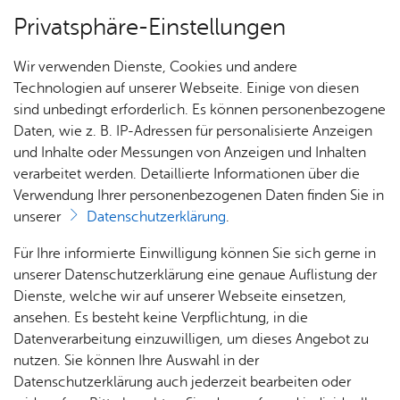
Privatsphäre-Einstellungen
Menü
Wir verwenden Dienste, Cookies und andere
Stadt­ge­schich­te
Technologien auf unserer Webseite. Einige von diesen
sind unbedingt erforderlich. Es können personenbezogene
Daten, wie z. B. IP-Adressen für personalisierte Anzeigen
und Inhalte oder Messungen von Anzeigen und Inhalten
Über­sicht Bür­ger & Stadt
Vor­le­sen
verarbeitet werden. Detaillierte Informationen über die
Verwendung Ihrer personenbezogenen Daten finden Sie in
Stadt­chro­nik
unserer
Datenschutzerklärung
.
Rat­
Nach­
Jobs
Pla­
Ge­
Für Ihre informierte Einwilligung können Sie sich gerne in
In der Friedrichshafener Stadtchronik werden die
haus &
rich­
nen,
sund­
Stel­
unserer Datenschutzerklärung eine genaue Auflistung der
vielfältigen historischen Geschehnisse in griffiger
Bür­
ten,
Bauen
heit &
len­an­
Dienste, welche wir auf unserer Webseite einsetzen,
Form zusammengeführt. Kennen Sie ein
ger­
Vi­de­os
& Um­
So­zia­
ge­bo­te
ansehen. Es besteht keine Verpflichtung, in die
bedeutendes historisches Ereignis, das nicht in
ser­vice
& Bil­
welt
les
Datenverarbeitung einzuwilligen, um dieses Angebot zu
Aus­bil­
der
der Chronik aufgeführt ist? Dann nutzen Sie das
Rat­
Geo­
Kli­ni­
nutzen. Sie können Ihre Auswahl in der
dung &
Formular für einen neuen Eintrag
.
häu­ser
Me­di­
da­ten
kum
Datenschutzerklärung auch jederzeit bearbeiten oder
Stu­di­