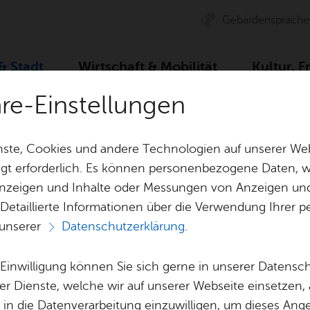
Ge­bär­den­spra­che
 & Stadt
Wirt­schaft & Mo­bi­li­tät
Kul­tur, F
äre-Einstellungen
Zah­len, Daten, Fak­ten
Stadt­ge­schich­te
Stadt­chro­n
ste, Cookies und andere Technologien auf unserer Web
gt erforderlich. Es können personenbezogene Daten, wi
 Anzeigen und Inhalte oder Messungen von Anzeigen un
& Bil­der
Jobs
Pla­nen, Bau
 Detaillierte Informationen über die Verwendung Ihre
Stel­len­an­ge­bo­te
Geo­da­ten & 
 unserer
Datenschutzerklärung
.
Aus­bil­dung & Stu­di­um
Bau­stel­len & 
Vor­le­sen
Be­ne­fits
Um­welt & Kli
e Einwilligung können Sie sich gerne in unserer Datensc
Stadt­chro­nik
Bauen, Sa­nie­r
er Dienste, welche wir auf unserer Webseite einsetzen,
Bil­dung & Be­treu­ung
Stadt­pla­nung
, in die Datenverarbeitung einzuwilligen, um dieses Ang