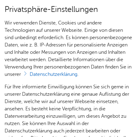
Privatsphäre-Einstellungen
Menü
Wir verwenden Dienste, Cookies und andere
Stadt­ge­schich­te
Technologien auf unserer Webseite. Einige von diesen
sind unbedingt erforderlich. Es können personenbezogene
Daten, wie z. B. IP-Adressen für personalisierte Anzeigen
und Inhalte oder Messungen von Anzeigen und Inhalten
Über­sicht Bür­ger & Stadt
Vor­le­sen
verarbeitet werden. Detaillierte Informationen über die
Verwendung Ihrer personenbezogenen Daten finden Sie in
Stadt­chro­nik
unserer
Datenschutzerklärung
.
Rat­
Nach­
Jobs
Pla­
Ge­
Für Ihre informierte Einwilligung können Sie sich gerne in
In der Friedrichshafener Stadtchronik werden die
haus &
rich­
nen,
sund­
Stel­
unserer Datenschutzerklärung eine genaue Auflistung der
vielfältigen historischen Geschehnisse in griffiger
Bür­
ten,
Bauen
heit &
len­an­
Dienste, welche wir auf unserer Webseite einsetzen,
Form zusammengeführt. Kennen Sie ein
ger­
Vi­de­os
& Um­
So­zia­
ge­bo­te
ansehen. Es besteht keine Verpflichtung, in die
bedeutendes historisches Ereignis, das nicht in
ser­vice
& Bil­
welt
les
Datenverarbeitung einzuwilligen, um dieses Angebot zu
Aus­bil­
der
der Chronik aufgeführt ist? Dann nutzen Sie das
Rat­
Geo­
Kli­ni­
nutzen. Sie können Ihre Auswahl in der
dung &
Formular für einen neuen Eintrag
.
häu­ser
Me­di­
da­ten
kum
Datenschutzerklärung auch jederzeit bearbeiten oder
Stu­di­