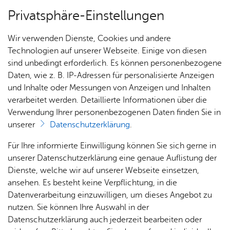
Privatsphäre-Einstellungen
Menü
Wir verwenden Dienste, Cookies und andere
Stadt­ge­schich­te
Technologien auf unserer Webseite. Einige von diesen
sind unbedingt erforderlich. Es können personenbezogene
Daten, wie z. B. IP-Adressen für personalisierte Anzeigen
und Inhalte oder Messungen von Anzeigen und Inhalten
Über­sicht Bür­ger & Stadt
Vor­le­sen
verarbeitet werden. Detaillierte Informationen über die
Verwendung Ihrer personenbezogenen Daten finden Sie in
Stadt­chro­nik
unserer
Datenschutzerklärung
.
Rat­
Nach­
Jobs
Pla­
Ge­
Für Ihre informierte Einwilligung können Sie sich gerne in
In der Friedrichshafener Stadtchronik werden die
haus &
rich­
nen,
sund­
Stel­
unserer Datenschutzerklärung eine genaue Auflistung der
vielfältigen historischen Geschehnisse in griffiger
Bür­
ten,
Bauen
heit &
len­an­
Dienste, welche wir auf unserer Webseite einsetzen,
Form zusammengeführt. Kennen Sie ein
ger­
Vi­de­os
& Um­
So­zia­
ge­bo­te
ansehen. Es besteht keine Verpflichtung, in die
bedeutendes historisches Ereignis, das nicht in
ser­vice
& Bil­
welt
les
Datenverarbeitung einzuwilligen, um dieses Angebot zu
Aus­bil­
der
der Chronik aufgeführt ist? Dann nutzen Sie das
Rat­
Geo­
Kli­ni­
nutzen. Sie können Ihre Auswahl in der
dung &
Formular für einen neuen Eintrag
.
häu­ser
Me­di­
da­ten
kum
Datenschutzerklärung auch jederzeit bearbeiten oder
Stu­di­