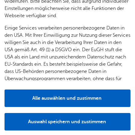
& Orts­
en­in­
& 3D-
widerrufen. Bitte beachten Sie, dass aufgrund individueller
um
Ärzte &
ver­
for­ma­
Stadt­
Einstellungen möglicherweise nicht alle Funktionen der
Apo­
Be­ne­
wal­
tio­nen
mo­dell
Webseite verfügbar sind.
the­ken
fits
tun­gen
Öf­
Bau­
Fa­mi­lie
Einige Services verarbeiten personenbezogene Daten in
Ämter
fent­li­
stel­len
& Kin­
den USA. Mit Ihrer Einwilligung zur Nutzung dieser Services
Bil­
A–Z
che
& Um­
der
willigen Sie auch in die Verarbeitung Ihrer Daten in den
dung
Be­
lei­tun­
Diens
USA gemäß Art. 49 (1) a DSGVO ein. Der EuGH stuft die
Se­nio­
& Be­
kannt­
gen
t­leis­
USA als ein Land mit unzureichendem Datenschutz nach
ren
treu­
ma­
tun­gen
Um­
EU-Standards ein. Es besteht beispielsweise die Gefahr,
ung
Woh­
chun­
A–Z
welt &
dass US-Behörden personenbezogene Daten in
nen
gen
Mai 1882 - Er­öff­nung der Schuh­mach­er­werk­statt
Potz­
Kli­ma­
Überwachungsprogrammen verarbeiten, ohne dass für
For­
von Fritz Amann im Lanz'schen Hin­ter­haus.
blitz!
Bar­rie­
Bil­der,
schutz
Europäerinnen und Europäer eine Klagemöglichkeit
mu­la­re
re­frei
Ka­te­go­rie:
Wirt­schaft
Vi­de­os
besteht.
Kin­der­
Bauen,
Sat­
Schlag­wort:
Ge­wer­be
Alle auswählen und zustimmen
leben
& TV
be­
Sa­nie­
zun­
Details
treu­
Pfle­ge
Pres­se
ren &
01. Juni 1882 - Das „Tür­ki­sche Bad“ geht von
gen
ung
& Un­
Im­mo­
Herrn Gohl auf Dr. Lei­bold über.
För­
Auswahl speichern und zustimmen
ter­stüt­
bi­li­en
Schu­
Ka­te­go­rie:
Wirt­schaft
Notwendig
Drittanbieter
der­
Aus­
zung
len
Schlag­wort:
Tou­ris­mus
Stadt­
pro­
schrei­