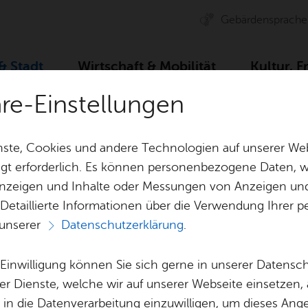
Ge­bär­den­spra­che
 & Stadt
Wirt­schaft & Mo­bi­li­tät
Kul­tur, F
äre-Einstellungen
Zah­len, Daten, Fak­ten
Stadt­ge­schich­te
Stadt­chro­n
ste, Cookies und andere Technologien auf unserer Web
gt erforderlich. Es können personenbezogene Daten, wi
 Anzeigen und Inhalte oder Messungen von Anzeigen un
& Bil­der
Jobs
Pla­nen, Bau
 Detaillierte Informationen über die Verwendung Ihre
Stel­len­an­ge­bo­te
Geo­da­ten & 
 unserer
Datenschutzerklärung
.
Aus­bil­dung & Stu­di­um
Bau­stel­len & 
Vor­le­sen
Be­ne­fits
Um­welt & Kli
e Einwilligung können Sie sich gerne in unserer Datensc
Stadt­chro­nik
Bauen, Sa­nie­r
er Dienste, welche wir auf unserer Webseite einsetzen,
Bil­dung & Be­treu­ung
Stadt­pla­nung
, in die Datenverarbeitung einzuwilligen, um dieses Ang