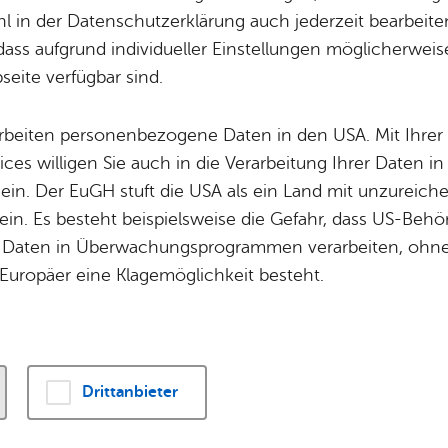
Potz­blitz!
Städ­ti­sche B
 in der Datenschutzerklärung auch jederzeit bearbeite
Ver­ga­ben
Kin­der­be­treu­ung
dass aufgrund individueller Einstellungen möglicherweise
ener Stadtchronik werden die vielfältigen histori
eite verfügbar sind.
Schu­len
Die Stadt
engeführt. Kennen Sie ein bedeutendes historisch
Of­fe­ne Kin­der- & Ju­gend­ar­beit
Zah­len, Daten
geführt ist? Dann nutzen Sie das
Formular für e
arbeiten personenbezogene Daten in den USA. Mit Ihrer 
Bi­blio­the­ken
Se­hens­wür­dig
ices willigen Sie auch in die Verarbeitung Ihrer Daten 
Fort- & Wei­ter­bil­dung
Zep­pe­lin
 ein. Der EuGH stuft die USA als ein Land mit unzurei
Mu­sik­schu­le
Ort­schaf­ten
in. Es besteht beispielsweise die Gefahr, dass US-Beh
Stadt­ar­chiv &
Stadt­tei­le & Q
Daten in Überwachungsprogrammen verarbeiten, ohne 
Bo­den­see­bi­blio­thek
Für Hun­de­hal­
Europäer eine Klagemöglichkeit besteht.
me -
Ver­wal­tung
Di­gi­ta­li­sie­rung
 - Ein­set­zung eines Ha­fen­di­rek­tors für Fried­rich
Drittanbieter
­tung
e­sen