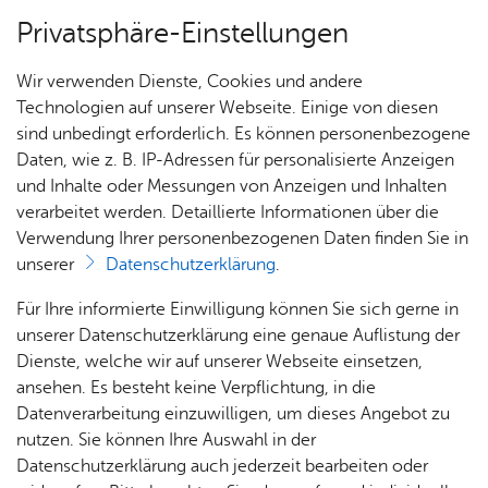
Privatsphäre-Einstellungen
Menü
Wir verwenden Dienste, Cookies und andere
Stadt­ge­schich­te
Technologien auf unserer Webseite. Einige von diesen
sind unbedingt erforderlich. Es können personenbezogene
Daten, wie z. B. IP-Adressen für personalisierte Anzeigen
und Inhalte oder Messungen von Anzeigen und Inhalten
Über­sicht Bür­ger & Stadt
Vor­le­sen
verarbeitet werden. Detaillierte Informationen über die
Verwendung Ihrer personenbezogenen Daten finden Sie in
Stadt­chro­nik
unserer
Datenschutzerklärung
.
Rat­
Nach­
Jobs
Pla­
Ge­
Für Ihre informierte Einwilligung können Sie sich gerne in
In der Friedrichshafener Stadtchronik werden die
haus &
rich­
nen,
sund­
Stel­
unserer Datenschutzerklärung eine genaue Auflistung der
vielfältigen historischen Geschehnisse in griffiger
Bür­
ten,
Bauen
heit &
len­an­
Dienste, welche wir auf unserer Webseite einsetzen,
Form zusammengeführt. Kennen Sie ein
ger­
Vi­de­os
& Um­
So­zia­
ge­bo­te
ansehen. Es besteht keine Verpflichtung, in die
bedeutendes historisches Ereignis, das nicht in
ser­vice
& Bil­
welt
les
Datenverarbeitung einzuwilligen, um dieses Angebot zu
Aus­bil­
der
der Chronik aufgeführt ist? Dann nutzen Sie das
Rat­
Geo­
Kli­ni­
nutzen. Sie können Ihre Auswahl in der
dung &
Formular für einen neuen Eintrag
.
häu­ser
Me­di­
da­ten
kum
Datenschutzerklärung auch jederzeit bearbeiten oder
Stu­di­