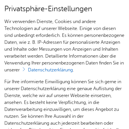
Privatsphäre-Einstellungen
Menü
Wir verwenden Dienste, Cookies und andere
Stadt­ge­schich­te
Technologien auf unserer Webseite. Einige von diesen
sind unbedingt erforderlich. Es können personenbezogene
Daten, wie z. B. IP-Adressen für personalisierte Anzeigen
und Inhalte oder Messungen von Anzeigen und Inhalten
Über­sicht Bür­ger & Stadt
Vor­le­sen
verarbeitet werden. Detaillierte Informationen über die
Verwendung Ihrer personenbezogenen Daten finden Sie in
Stadt­chro­nik
unserer
Datenschutzerklärung
.
Rat­
Nach­
Jobs
Pla­
Ge­
Für Ihre informierte Einwilligung können Sie sich gerne in
In der Friedrichshafener Stadtchronik werden die
haus &
rich­
nen,
sund­
Stel­
unserer Datenschutzerklärung eine genaue Auflistung der
vielfältigen historischen Geschehnisse in griffiger
Bür­
ten,
Bauen
heit &
len­an­
Dienste, welche wir auf unserer Webseite einsetzen,
Form zusammengeführt. Kennen Sie ein
ger­
Vi­de­os
& Um­
So­zia­
ge­bo­te
ansehen. Es besteht keine Verpflichtung, in die
bedeutendes historisches Ereignis, das nicht in
ser­vice
& Bil­
welt
les
Datenverarbeitung einzuwilligen, um dieses Angebot zu
Aus­bil­
der
der Chronik aufgeführt ist? Dann nutzen Sie das
Rat­
Geo­
Kli­ni­
nutzen. Sie können Ihre Auswahl in der
dung &
Formular für einen neuen Eintrag
.
häu­ser
Me­di­
da­ten
kum
Datenschutzerklärung auch jederzeit bearbeiten oder
Stu­di­