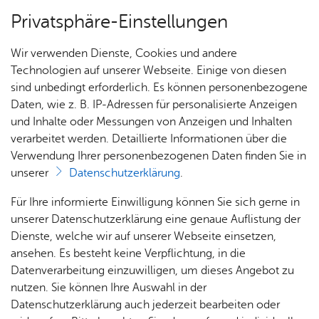
Privatsphäre-Einstellungen
Menü
Wir verwenden Dienste, Cookies und andere
Stadt­ge­schich­te
Technologien auf unserer Webseite. Einige von diesen
sind unbedingt erforderlich. Es können personenbezogene
Daten, wie z. B. IP-Adressen für personalisierte Anzeigen
und Inhalte oder Messungen von Anzeigen und Inhalten
Über­sicht Bür­ger & Stadt
Vor­le­sen
verarbeitet werden. Detaillierte Informationen über die
Verwendung Ihrer personenbezogenen Daten finden Sie in
Stadt­chro­nik
unserer
Datenschutzerklärung
.
Rat­
Nach­
Jobs
Pla­
Ge­
Für Ihre informierte Einwilligung können Sie sich gerne in
In der Friedrichshafener Stadtchronik werden die
haus &
rich­
nen,
sund­
Stel­
unserer Datenschutzerklärung eine genaue Auflistung der
vielfältigen historischen Geschehnisse in griffiger
Bür­
ten,
Bauen
heit &
len­an­
Dienste, welche wir auf unserer Webseite einsetzen,
Form zusammengeführt. Kennen Sie ein
ger­
Vi­de­os
& Um­
So­zia­
ge­bo­te
ansehen. Es besteht keine Verpflichtung, in die
bedeutendes historisches Ereignis, das nicht in
ser­vice
& Bil­
welt
les
Datenverarbeitung einzuwilligen, um dieses Angebot zu
Aus­bil­
der
der Chronik aufgeführt ist? Dann nutzen Sie das
Rat­
Geo­
Kli­ni­
nutzen. Sie können Ihre Auswahl in der
dung &
Formular für einen neuen Eintrag
.
häu­ser
Me­di­
da­ten
kum
Datenschutzerklärung auch jederzeit bearbeiten oder
Stu­di­