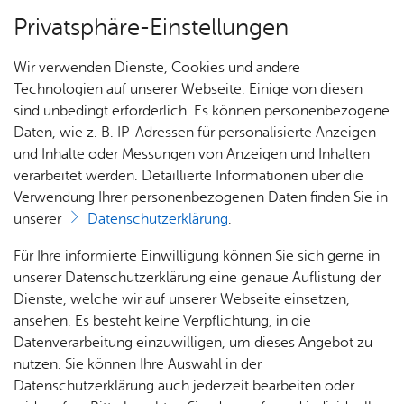
Privatsphäre-Einstellungen
Menü
Wir verwenden Dienste, Cookies und andere
Stadt­ge­schich­te
Technologien auf unserer Webseite. Einige von diesen
sind unbedingt erforderlich. Es können personenbezogene
Daten, wie z. B. IP-Adressen für personalisierte Anzeigen
und Inhalte oder Messungen von Anzeigen und Inhalten
Über­sicht Bür­ger & Stadt
Vor­le­sen
verarbeitet werden. Detaillierte Informationen über die
Verwendung Ihrer personenbezogenen Daten finden Sie in
Stadt­chro­nik
unserer
Datenschutzerklärung
.
Rat­
Nach­
Jobs
Pla­
Ge­
Für Ihre informierte Einwilligung können Sie sich gerne in
In der Friedrichshafener Stadtchronik werden die
haus &
rich­
nen,
sund­
Stel­
unserer Datenschutzerklärung eine genaue Auflistung der
vielfältigen historischen Geschehnisse in griffiger
Bür­
ten,
Bauen
heit &
len­an­
Dienste, welche wir auf unserer Webseite einsetzen,
Form zusammengeführt. Kennen Sie ein
ger­
Vi­de­os
& Um­
So­zia­
ge­bo­te
ansehen. Es besteht keine Verpflichtung, in die
bedeutendes historisches Ereignis, das nicht in
ser­vice
& Bil­
welt
les
Datenverarbeitung einzuwilligen, um dieses Angebot zu
Aus­bil­
der
der Chronik aufgeführt ist? Dann nutzen Sie das
Rat­
Geo­
Kli­ni­
nutzen. Sie können Ihre Auswahl in der
dung &
Formular für einen neuen Eintrag
.
häu­ser
Me­di­
da­ten
kum
Datenschutzerklärung auch jederzeit bearbeiten oder
Stu­di­