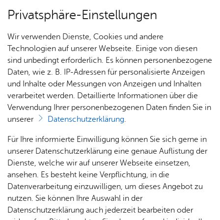
Privatsphäre-Einstellungen
Menü
Wir verwenden Dienste, Cookies und andere
Stadt­ge­schich­te
Technologien auf unserer Webseite. Einige von diesen
sind unbedingt erforderlich. Es können personenbezogene
Daten, wie z. B. IP-Adressen für personalisierte Anzeigen
und Inhalte oder Messungen von Anzeigen und Inhalten
Über­sicht Bür­ger & Stadt
Vor­le­sen
verarbeitet werden. Detaillierte Informationen über die
Verwendung Ihrer personenbezogenen Daten finden Sie in
Stadt­chro­nik
unserer
Datenschutzerklärung
.
Rat­
Nach­
Jobs
Pla­
Ge­
Für Ihre informierte Einwilligung können Sie sich gerne in
In der Friedrichshafener Stadtchronik werden die
haus &
rich­
nen,
sund­
Stel­
unserer Datenschutzerklärung eine genaue Auflistung der
vielfältigen historischen Geschehnisse in griffiger
Bür­
ten,
Bauen
heit &
len­an­
Dienste, welche wir auf unserer Webseite einsetzen,
Form zusammengeführt. Kennen Sie ein
ger­
Vi­de­os
& Um­
So­zia­
ge­bo­te
ansehen. Es besteht keine Verpflichtung, in die
bedeutendes historisches Ereignis, das nicht in
ser­vice
& Bil­
welt
les
Datenverarbeitung einzuwilligen, um dieses Angebot zu
Aus­bil­
der
der Chronik aufgeführt ist? Dann nutzen Sie das
Rat­
Geo­
Kli­ni­
nutzen. Sie können Ihre Auswahl in der
dung &
Formular für einen neuen Eintrag
.
häu­ser
Me­di­
da­ten
kum
Datenschutzerklärung auch jederzeit bearbeiten oder
Stu­di­