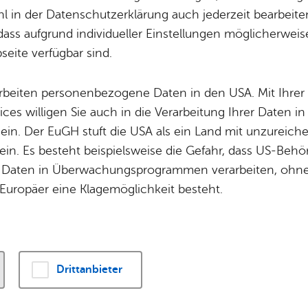
Potz­blitz!
Städ­ti­sche B
 in der Datenschutzerklärung auch jederzeit bearbeite
Ver­ga­ben
Kin­der­be­treu­ung
dass aufgrund individueller Einstellungen möglicherweise
ener Stadtchronik werden die vielfältigen histori
eite verfügbar sind.
Schu­len
Die Stadt
engeführt. Kennen Sie ein bedeutendes historisch
Of­fe­ne Kin­der- & Ju­gend­ar­beit
Zah­len, Daten
geführt ist? Dann nutzen Sie das
Formular für e
arbeiten personenbezogene Daten in den USA. Mit Ihrer 
Bi­blio­the­ken
Se­hens­wür­dig
ices willigen Sie auch in die Verarbeitung Ihrer Daten 
Fort- & Wei­ter­bil­dung
Zep­pe­lin
 ein. Der EuGH stuft die USA als ein Land mit unzurei
Mu­sik­schu­le
Ort­schaf­ten
in. Es besteht beispielsweise die Gefahr, dass US-Beh
Stadt­ar­chiv &
Stadt­tei­le & Q
Daten in Überwachungsprogrammen verarbeiten, ohne 
Bo­den­see­bi­blio­thek
Für Hun­de­hal­
Europäer eine Klagemöglichkeit besteht.
me -
So­zia­les
Di­gi­ta­li­sie­rung
 1882 - Grün­dung einer Stif­tung von Peter Lanz 
Drittanbieter
­ge und Ar­men­für­sor­ge.
s