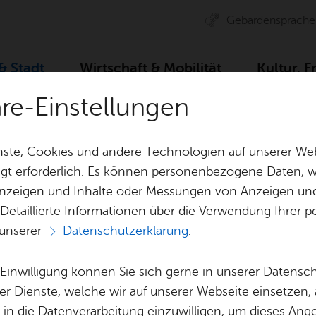
Ge­bär­den­spra­che
 & Stadt
Wirt­schaft & Mo­bi­li­tät
Kul­tur, F
äre-Einstellungen
Zah­len, Daten, Fak­ten
Stadt­ge­schich­te
Stadt­chro­n
ste, Cookies und andere Technologien auf unserer Web
gt erforderlich. Es können personenbezogene Daten, wi
 Anzeigen und Inhalte oder Messungen von Anzeigen un
& Bil­der
Jobs
Pla­nen, Bau
 Detaillierte Informationen über die Verwendung Ihre
Stel­len­an­ge­bo­te
Geo­da­ten & 
 unserer
Datenschutzerklärung
.
Aus­bil­dung & Stu­di­um
Bau­stel­len & 
Vor­le­sen
Be­ne­fits
Um­welt & Kli
e Einwilligung können Sie sich gerne in unserer Datensc
Stadt­chro­nik
Bauen, Sa­nie­r
er Dienste, welche wir auf unserer Webseite einsetzen,
Bil­dung & Be­treu­ung
Stadt­pla­nung
, in die Datenverarbeitung einzuwilligen, um dieses Ang