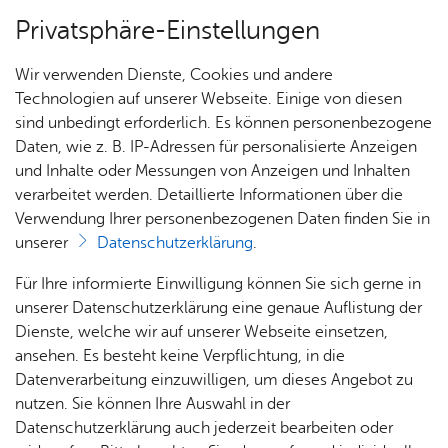
Privatsphäre-Einstellungen
Menü
Wir verwenden Dienste, Cookies und andere
Stadt­ge­schich­te
Technologien auf unserer Webseite. Einige von diesen
sind unbedingt erforderlich. Es können personenbezogene
Daten, wie z. B. IP-Adressen für personalisierte Anzeigen
und Inhalte oder Messungen von Anzeigen und Inhalten
Über­sicht Bür­ger & Stadt
Vor­le­sen
verarbeitet werden. Detaillierte Informationen über die
Verwendung Ihrer personenbezogenen Daten finden Sie in
Stadt­chro­nik
unserer
Datenschutzerklärung
.
Rat­
Nach­
Jobs
Pla­
Ge­
Für Ihre informierte Einwilligung können Sie sich gerne in
In der Friedrichshafener Stadtchronik werden die
haus &
rich­
nen,
sund­
Stel­
unserer Datenschutzerklärung eine genaue Auflistung der
vielfältigen historischen Geschehnisse in griffiger
Bür­
ten,
Bauen
heit &
len­an­
Dienste, welche wir auf unserer Webseite einsetzen,
Form zusammengeführt. Kennen Sie ein
ger­
Vi­de­os
& Um­
So­zia­
ge­bo­te
ansehen. Es besteht keine Verpflichtung, in die
bedeutendes historisches Ereignis, das nicht in
ser­vice
& Bil­
welt
les
Datenverarbeitung einzuwilligen, um dieses Angebot zu
Aus­bil­
der
der Chronik aufgeführt ist? Dann nutzen Sie das
Rat­
Geo­
Kli­ni­
nutzen. Sie können Ihre Auswahl in der
dung &
Formular für einen neuen Eintrag
.
häu­ser
Me­di­
da­ten
kum
Datenschutzerklärung auch jederzeit bearbeiten oder
Stu­di­