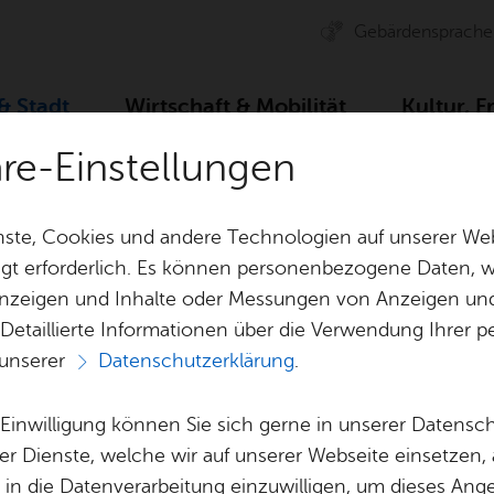
Ge­bär­den­spra­che
 & Stadt
Wirt­schaft & Mo­bi­li­tät
Kul­tur, F
äre-Einstellungen
Zah­len, Daten, Fak­ten
Stadt­ge­schich­te
Stadt­chro­n
ste, Cookies und andere Technologien auf unserer Web
gt erforderlich. Es können personenbezogene Daten, wi
 Anzeigen und Inhalte oder Messungen von Anzeigen un
& Bil­der
Jobs
Pla­nen, Bau
 Detaillierte Informationen über die Verwendung Ihre
Stel­len­an­ge­bo­te
Geo­da­ten & 
 unserer
Datenschutzerklärung
.
Aus­bil­dung & Stu­di­um
Bau­stel­len & 
Vor­le­sen
Be­ne­fits
Um­welt & Kli
e Einwilligung können Sie sich gerne in unserer Datensc
Stadt­chro­nik
Bauen, Sa­nie­r
er Dienste, welche wir auf unserer Webseite einsetzen,
Bil­dung & Be­treu­ung
Stadt­pla­nung
, in die Datenverarbeitung einzuwilligen, um dieses Ang