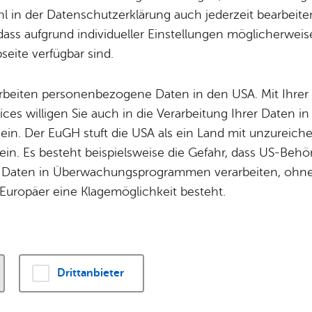
Potz­blitz!
Städ­ti­sche B
 in der Datenschutzerklärung auch jederzeit bearbeite
Ver­ga­ben
Kin­der­be­treu­ung
dass aufgrund individueller Einstellungen möglicherweise
ener Stadtchronik werden die vielfältigen histori
eite verfügbar sind.
Schu­len
Die Stadt
engeführt. Kennen Sie ein bedeutendes historisch
Of­fe­ne Kin­der- & Ju­gend­ar­beit
Zah­len, Daten
geführt ist? Dann nutzen Sie das
Formular für e
arbeiten personenbezogene Daten in den USA. Mit Ihrer 
Bi­blio­the­ken
Se­hens­wür­dig
ices willigen Sie auch in die Verarbeitung Ihrer Daten 
Fort- & Wei­ter­bil­dung
Zep­pe­lin
 ein. Der EuGH stuft die USA als ein Land mit unzurei
Mu­sik­schu­le
Ort­schaf­ten
in. Es besteht beispielsweise die Gefahr, dass US-Beh
Stadt­ar­chiv &
Stadt­tei­le & Q
Daten in Überwachungsprogrammen verarbeiten, ohne 
Bo­den­see­bi­blio­thek
Für Hun­de­hal­
Europäer eine Klagemöglichkeit besteht.
me -
Re­li­gi­on
Di­gi­ta­li­sie­rung
fin Ber­tha stif­tet das Be­ne­dik­ti­ne­rin­nen­kos­ter
Drittanbieter
s­ter Hofen)
Re­li­gi­on