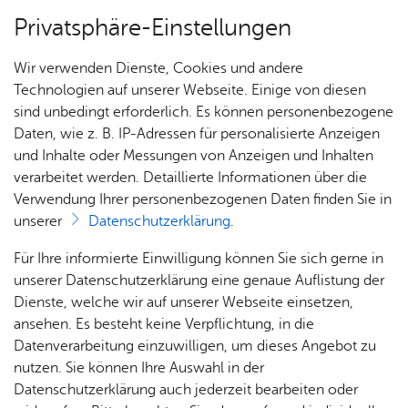
Privatsphäre-Einstellungen
Menü
Wir verwenden Dienste, Cookies und andere
Stadt­ge­schich­te
Technologien auf unserer Webseite. Einige von diesen
sind unbedingt erforderlich. Es können personenbezogene
Daten, wie z. B. IP-Adressen für personalisierte Anzeigen
und Inhalte oder Messungen von Anzeigen und Inhalten
Über­sicht Bür­ger & Stadt
Vor­le­sen
verarbeitet werden. Detaillierte Informationen über die
Verwendung Ihrer personenbezogenen Daten finden Sie in
Stadt­chro­nik
unserer
Datenschutzerklärung
.
Rat­
Nach­
Jobs
Pla­
Ge­
Für Ihre informierte Einwilligung können Sie sich gerne in
In der Friedrichshafener Stadtchronik werden die
haus &
rich­
nen,
sund­
Stel­
unserer Datenschutzerklärung eine genaue Auflistung der
vielfältigen historischen Geschehnisse in griffiger
Bür­
ten,
Bauen
heit &
len­an­
Dienste, welche wir auf unserer Webseite einsetzen,
Form zusammengeführt. Kennen Sie ein
ger­
Vi­de­os
& Um­
So­zia­
ge­bo­te
ansehen. Es besteht keine Verpflichtung, in die
bedeutendes historisches Ereignis, das nicht in
ser­vice
& Bil­
welt
les
Datenverarbeitung einzuwilligen, um dieses Angebot zu
Aus­bil­
der
der Chronik aufgeführt ist? Dann nutzen Sie das
Rat­
Geo­
Kli­ni­
nutzen. Sie können Ihre Auswahl in der
dung &
Formular für einen neuen Eintrag
.
häu­ser
Me­di­
da­ten
kum
Datenschutzerklärung auch jederzeit bearbeiten oder
Stu­di­