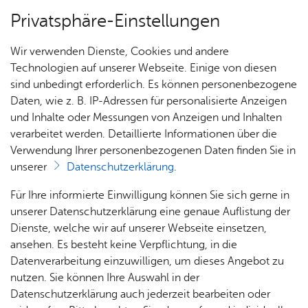
Privatsphäre-Einstellungen
Menü
Wir verwenden Dienste, Cookies und andere
Stadt­ge­schich­te
Technologien auf unserer Webseite. Einige von diesen
sind unbedingt erforderlich. Es können personenbezogene
Daten, wie z. B. IP-Adressen für personalisierte Anzeigen
und Inhalte oder Messungen von Anzeigen und Inhalten
Über­sicht Bür­ger & Stadt
Vor­le­sen
verarbeitet werden. Detaillierte Informationen über die
Verwendung Ihrer personenbezogenen Daten finden Sie in
Stadt­chro­nik
unserer
Datenschutzerklärung
.
Rat­
Nach­
Jobs
Pla­
Ge­
Für Ihre informierte Einwilligung können Sie sich gerne in
In der Friedrichshafener Stadtchronik werden die
haus &
rich­
nen,
sund­
Stel­
unserer Datenschutzerklärung eine genaue Auflistung der
vielfältigen historischen Geschehnisse in griffiger
Bür­
ten,
Bauen
heit &
len­an­
Dienste, welche wir auf unserer Webseite einsetzen,
Form zusammengeführt. Kennen Sie ein
ger­
Vi­de­os
& Um­
So­zia­
ge­bo­te
ansehen. Es besteht keine Verpflichtung, in die
bedeutendes historisches Ereignis, das nicht in
ser­vice
& Bil­
welt
les
Datenverarbeitung einzuwilligen, um dieses Angebot zu
Aus­bil­
der
der Chronik aufgeführt ist? Dann nutzen Sie das
Rat­
Geo­
Kli­ni­
nutzen. Sie können Ihre Auswahl in der
dung &
Formular für einen neuen Eintrag
.
häu­ser
Me­di­
da­ten
kum
Datenschutzerklärung auch jederzeit bearbeiten oder
Stu­di­