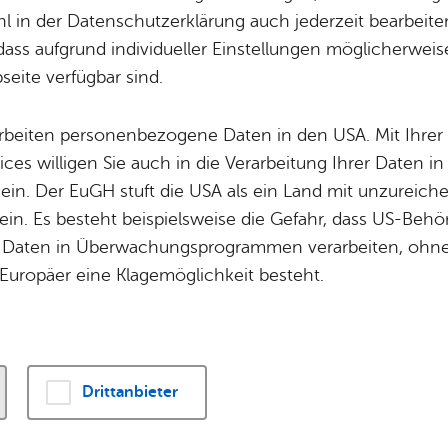
Potz­blitz!
Städ­ti­sche B
 in der Datenschutzerklärung auch jederzeit bearbeite
Ver­ga­ben
Kin­der­be­treu­ung
dass aufgrund individueller Einstellungen möglicherweise
ener Stadtchronik werden die vielfältigen histori
eite verfügbar sind.
Schu­len
Die Stadt
engeführt. Kennen Sie ein bedeutendes historisch
Of­fe­ne Kin­der- & Ju­gend­ar­beit
Zah­len, Daten
geführt ist? Dann nutzen Sie das
Formular für e
arbeiten personenbezogene Daten in den USA. Mit Ihrer 
Bi­blio­the­ken
Se­hens­wür­dig
ices willigen Sie auch in die Verarbeitung Ihrer Daten 
Fort- & Wei­ter­bil­dung
Zep­pe­lin
 ein. Der EuGH stuft die USA als ein Land mit unzurei
Mu­sik­schu­le
Ort­schaf­ten
in. Es besteht beispielsweise die Gefahr, dass US-Beh
Stadt­ar­chiv &
Stadt­tei­le & Q
Daten in Überwachungsprogrammen verarbeiten, ohne 
Bo­den­see­bi­blio­thek
Für Hun­de­hal­
Europäer eine Klagemöglichkeit besteht.
me -
Kul­tur
Di­gi­ta­li­sie­rung
 frü­her - Jung­stein­zeit­li­che Ufer­rand­sied­lun­ge
Drittanbieter
 Orte See­moos und Man­zell.