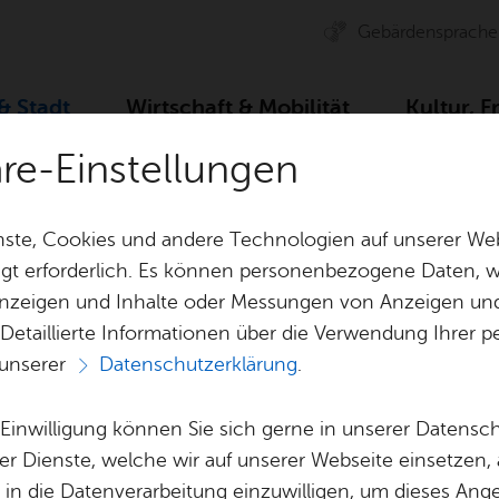
Ge­bär­den­spra­che
 & Stadt
Wirt­schaft & Mo­bi­li­tät
Kul­tur, F
äre-Einstellungen
Zah­len, Daten, Fak­ten
Stadt­ge­schich­te
Stadt­chro­n
ste, Cookies und andere Technologien auf unserer Web
gt erforderlich. Es können personenbezogene Daten, wi
 Anzeigen und Inhalte oder Messungen von Anzeigen un
& Bil­der
Jobs
Pla­nen, Bau
 Detaillierte Informationen über die Verwendung Ihre
Stel­len­an­ge­bo­te
Geo­da­ten & 
 unserer
Datenschutzerklärung
.
Aus­bil­dung & Stu­di­um
Bau­stel­len & 
Vor­le­sen
Be­ne­fits
Um­welt & Kli
e Einwilligung können Sie sich gerne in unserer Datensc
Stadt­chro­nik
Bauen, Sa­nie­r
er Dienste, welche wir auf unserer Webseite einsetzen,
Bil­dung & Be­treu­ung
Stadt­pla­nung
, in die Datenverarbeitung einzuwilligen, um dieses Ang