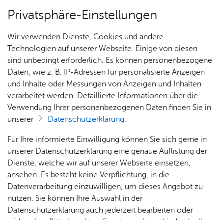
Privatsphäre-Einstellungen
Menü
Wir verwenden Dienste, Cookies und andere
Stadt­ge­schich­te
Technologien auf unserer Webseite. Einige von diesen
sind unbedingt erforderlich. Es können personenbezogene
Daten, wie z. B. IP-Adressen für personalisierte Anzeigen
und Inhalte oder Messungen von Anzeigen und Inhalten
Über­sicht Bür­ger & Stadt
Vor­le­sen
verarbeitet werden. Detaillierte Informationen über die
Verwendung Ihrer personenbezogenen Daten finden Sie in
Stadt­chro­nik
unserer
Datenschutzerklärung
.
Rat­
Nach­
Jobs
Pla­
Ge­
Für Ihre informierte Einwilligung können Sie sich gerne in
In der Friedrichshafener Stadtchronik werden die
haus &
rich­
nen,
sund­
Stel­
unserer Datenschutzerklärung eine genaue Auflistung der
vielfältigen historischen Geschehnisse in griffiger
Bür­
ten,
Bauen
heit &
len­an­
Dienste, welche wir auf unserer Webseite einsetzen,
Form zusammengeführt. Kennen Sie ein
ger­
Vi­de­os
& Um­
So­zia­
ge­bo­te
ansehen. Es besteht keine Verpflichtung, in die
bedeutendes historisches Ereignis, das nicht in
ser­vice
& Bil­
welt
les
Datenverarbeitung einzuwilligen, um dieses Angebot zu
Aus­bil­
der
der Chronik aufgeführt ist? Dann nutzen Sie das
Rat­
Geo­
Kli­ni­
nutzen. Sie können Ihre Auswahl in der
dung &
Formular für einen neuen Eintrag
.
häu­ser
Me­di­
da­ten
kum
Datenschutzerklärung auch jederzeit bearbeiten oder
Stu­di­