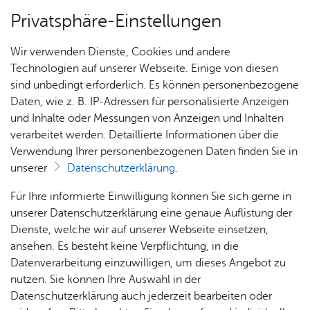
Privatsphäre-Einstellungen
Menü
Wir verwenden Dienste, Cookies und andere
Stadt­ge­schich­te
Technologien auf unserer Webseite. Einige von diesen
sind unbedingt erforderlich. Es können personenbezogene
Daten, wie z. B. IP-Adressen für personalisierte Anzeigen
und Inhalte oder Messungen von Anzeigen und Inhalten
Über­sicht Bür­ger & Stadt
Vor­le­sen
verarbeitet werden. Detaillierte Informationen über die
Verwendung Ihrer personenbezogenen Daten finden Sie in
Stadt­chro­nik
unserer
Datenschutzerklärung
.
Rat­
Nach­
Jobs
Pla­
Ge­
Für Ihre informierte Einwilligung können Sie sich gerne in
In der Friedrichshafener Stadtchronik werden die
haus &
rich­
nen,
sund­
Stel­
unserer Datenschutzerklärung eine genaue Auflistung der
vielfältigen historischen Geschehnisse in griffiger
Bür­
ten,
Bauen
heit &
len­an­
Dienste, welche wir auf unserer Webseite einsetzen,
Form zusammengeführt. Kennen Sie ein
ger­
Vi­de­os
& Um­
So­zia­
ge­bo­te
ansehen. Es besteht keine Verpflichtung, in die
bedeutendes historisches Ereignis, das nicht in
ser­vice
& Bil­
welt
les
Datenverarbeitung einzuwilligen, um dieses Angebot zu
Aus­bil­
der
der Chronik aufgeführt ist? Dann nutzen Sie das
Rat­
Geo­
Kli­ni­
nutzen. Sie können Ihre Auswahl in der
dung &
Formular für einen neuen Eintrag
.
häu­ser
Me­di­
da­ten
kum
Datenschutzerklärung auch jederzeit bearbeiten oder
Stu­di­