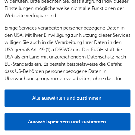
& Orts­
en­in­
& 3D-
widerrufen. Bitte beachten Sie, dass aufgrund individueller
um
Ärzte &
ver­
for­ma­
Stadt­
Einstellungen möglicherweise nicht alle Funktionen der
Apo­
Be­ne­
wal­
tio­nen
mo­dell
Webseite verfügbar sind.
the­ken
fits
tun­gen
Öf­
Bau­
Fa­mi­lie
Einige Services verarbeiten personenbezogene Daten in
Ämter
fent­li­
stel­len
& Kin­
den USA. Mit Ihrer Einwilligung zur Nutzung dieser Services
Bil­
A–Z
che
& Um­
der
willigen Sie auch in die Verarbeitung Ihrer Daten in den
dung
Be­
lei­tun­
Diens
USA gemäß Art. 49 (1) a DSGVO ein. Der EuGH stuft die
Se­nio­
& Be­
kannt­
gen
t­leis­
USA als ein Land mit unzureichendem Datenschutz nach
ren
treu­
ma­
tun­gen
Um­
EU-Standards ein. Es besteht beispielsweise die Gefahr,
ung
Woh­
chun­
A–Z
welt &
dass US-Behörden personenbezogene Daten in
nen
gen
30. Juni 1816 - An­stel­lung des ers­ten evan­ge­li­
Potz­
Kli­ma­
Überwachungsprogrammen verarbeiten, ohne dass für
For­
schen Leh­rers.
blitz!
Bar­rie­
Bil­der,
schutz
Europäerinnen und Europäer eine Klagemöglichkeit
mu­la­re
re­frei
Ka­te­go­rie:
Bil­dung
Vi­de­os
besteht.
Kin­der­
Bauen,
Sat­
Schlag­wort:
Schul­we­sen
Alle auswählen und zustimmen
leben
& TV
be­
Sa­nie­
zun­
Details
treu­
Pfle­ge
Pres­se
ren &
1846 - Bau des ka­tho­li­schen Schul­hau­ses am
gen
ung
& Un­
Im­mo­
Kirch­platz.
För­
Auswahl speichern und zustimmen
ter­stüt­
bi­li­en
Schu­
Ka­te­go­rie:
Bil­dung
Notwendig
Drittanbieter
der­
Aus­
zung
len
Schlag­wort:
Schul­we­sen
Stadt­
pro­
schrei­