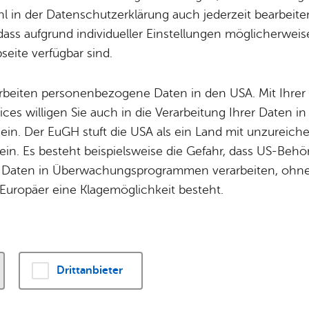
Potz­blitz!
Städ­ti­sche B
 in der Datenschutzerklärung auch jederzeit bearbeite
Ver­ga­ben
Kin­der­be­treu­ung
dass aufgrund individueller Einstellungen möglicherweise
ener Stadtchronik werden die vielfältigen histori
eite verfügbar sind.
Schu­len
Die Stadt
engeführt. Kennen Sie ein bedeutendes historisch
Of­fe­ne Kin­der- & Ju­gend­ar­beit
Zah­len, Daten
geführt ist? Dann nutzen Sie das
Formular für e
arbeiten personenbezogene Daten in den USA. Mit Ihrer 
Bi­blio­the­ken
Se­hens­wür­dig
ices willigen Sie auch in die Verarbeitung Ihrer Daten 
Fort- & Wei­ter­bil­dung
Zep­pe­lin
 ein. Der EuGH stuft die USA als ein Land mit unzurei
Mu­sik­schu­le
Ort­schaf­ten
in. Es besteht beispielsweise die Gefahr, dass US-Beh
Stadt­ar­chiv &
Stadt­tei­le & Q
Daten in Überwachungsprogrammen verarbeiten, ohne 
Bo­den­see­bi­blio­thek
Für Hun­de­hal­
Europäer eine Klagemöglichkeit besteht.
me -
Bil­dung
Di­gi­ta­li­sie­rung
 - Ober­schwä­bi­sche Schul­leh­rer­ver­samm­lung in
Drittanbieter
fen.
g