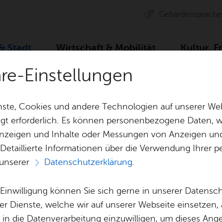
Ge­bär­den­spra­che
 & Stadt
Wirt­schaft & Mo­bi­li­tät
Kul­tur, F
äre-Einstellungen
Zah­len, Daten, Fak­ten
Stadt­ge­schich­te
Stadt­chro­n
ste, Cookies und andere Technologien auf unserer Web
gt erforderlich. Es können personenbezogene Daten, wi
 Anzeigen und Inhalte oder Messungen von Anzeigen un
& Bil­der
Jobs
Pla­nen, Bau
 Detaillierte Informationen über die Verwendung Ihre
Stel­len­an­ge­bo­te
Geo­da­ten & 
 unserer
Datenschutzerklärung
.
Aus­bil­dung & Stu­di­um
Bau­stel­len & 
Vor­le­sen
Be­ne­fits
Um­welt & Kli
e Einwilligung können Sie sich gerne in unserer Datensc
Stadt­chro­nik
Bauen, Sa­nie­r
er Dienste, welche wir auf unserer Webseite einsetzen,
Bil­dung & Be­treu­ung
Stadt­pla­nung
, in die Datenverarbeitung einzuwilligen, um dieses Ang