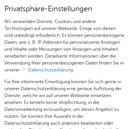
Privatsphäre-Einstellungen
Menü
Wir verwenden Dienste, Cookies und andere
Stadt­ge­schich­te
Technologien auf unserer Webseite. Einige von diesen
sind unbedingt erforderlich. Es können personenbezogene
Daten, wie z. B. IP-Adressen für personalisierte Anzeigen
und Inhalte oder Messungen von Anzeigen und Inhalten
Über­sicht Bür­ger & Stadt
Vor­le­sen
verarbeitet werden. Detaillierte Informationen über die
Verwendung Ihrer personenbezogenen Daten finden Sie in
Stadt­chro­nik
unserer
Datenschutzerklärung
.
Rat­
Nach­
Jobs
Pla­
Ge­
Für Ihre informierte Einwilligung können Sie sich gerne in
In der Friedrichshafener Stadtchronik werden die
haus &
rich­
nen,
sund­
Stel­
unserer Datenschutzerklärung eine genaue Auflistung der
vielfältigen historischen Geschehnisse in griffiger
Bür­
ten,
Bauen
heit &
len­an­
Dienste, welche wir auf unserer Webseite einsetzen,
Form zusammengeführt. Kennen Sie ein
ger­
Vi­de­os
& Um­
So­zia­
ge­bo­te
ansehen. Es besteht keine Verpflichtung, in die
bedeutendes historisches Ereignis, das nicht in
ser­vice
& Bil­
welt
les
Datenverarbeitung einzuwilligen, um dieses Angebot zu
Aus­bil­
der
der Chronik aufgeführt ist? Dann nutzen Sie das
Rat­
Geo­
Kli­ni­
nutzen. Sie können Ihre Auswahl in der
dung &
Formular für einen neuen Eintrag
.
häu­ser
Me­di­
da­ten
kum
Datenschutzerklärung auch jederzeit bearbeiten oder
Stu­di­