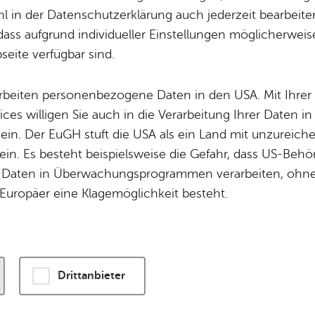
 in der Datenschutzerklärung auch jederzeit bearbeite
dass aufgrund individueller Einstellungen möglicherweise
wird eine Verbindung zu externen Servern hergestellt. Diese v
eite verfügbar sind.
ogien, um die Bedienung zu personalisieren und zu verbessern
enschutzerklärung
.
arbeiten personenbezogene Daten in den USA. Mit Ihrer 
ices willigen Sie auch in die Verarbeitung Ihrer Daten 
n und Karte laden
 ein. Der EuGH stuft die USA als ein Land mit unzurei
in. Es besteht beispielsweise die Gefahr, dass US-Beh
Daten in Überwachungsprogrammen verarbeiten, ohne 
Europäer eine Klagemöglichkeit besteht.
Drittanbieter