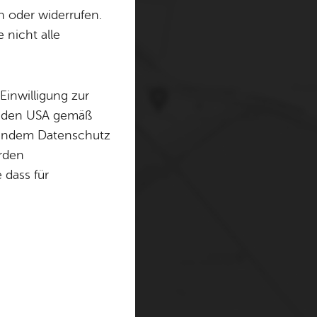
n oder widerrufen.
 nicht alle
erwenden Cookies und
. Weitere Informationen
Einwilligung zur
in den USA gemäß
chendem Datenschutz
örden
dass für