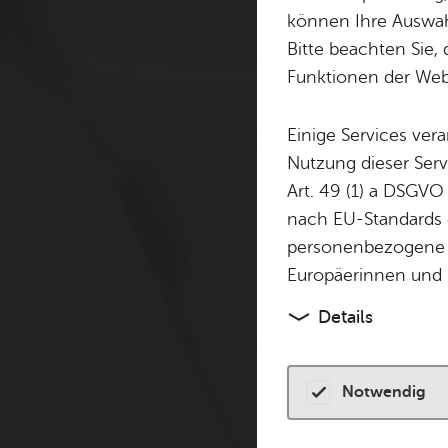
Cookie-Hinweis
können Ihre Auswahl
Bitte beachten Sie, 
Zum Laden dieser Karte 
Funktionen der Webs
andere Tracking-Technol
finden Sie in unserer
Dat
Einige Services ver
Nutzung dieser Serv
Cookies akzeptiere
Art. 49 (1) a DSGVO
nach EU-Standards e
personenbezogene 
Europäerinnen und 
Details
Notwendig