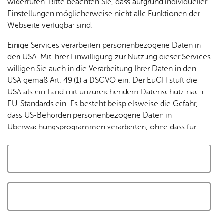
widerrufen. Bitte beachten Sie, dass aufgrund individueller
Tracking-Technologien, um die Bedienung zu
Einstellungen möglicherweise nicht alle Funktionen der
personalisieren und zu verbessern. Weitere Informationen
Webseite verfügbar sind.
finden Sie in unserer
Datenschutzerklärung
.
Einige Services verarbeiten personenbezogene Daten in
den USA. Mit Ihrer Einwilligung zur Nutzung dieser Services
Cookies akzeptieren und Karte laden
willigen Sie auch in die Verarbeitung Ihrer Daten in den
USA gemäß Art. 49 (1) a DSGVO ein. Der EuGH stuft die
USA als ein Land mit unzureichendem Datenschutz nach
EU-Standards ein. Es besteht beispielsweise die Gefahr,
dass US-Behörden personenbezogene Daten in
Überwachungsprogrammen verarbeiten, ohne dass für
Europäerinnen und Europäer eine Klagemöglichkeit
besteht.
Alle auswählen und zustimmen
Details
Auswahl speichern und zustimmen
Notwendig
Drittanbieter