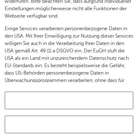
widerrufen. Bitte beachten Sie, dass aufgrund individueller
Tracking-Technologien, um die Bedienung zu
Einstellungen möglicherweise nicht alle Funktionen der
personalisieren und zu verbessern. Weitere Informationen
Webseite verfügbar sind.
finden Sie in unserer
Datenschutzerklärung
.
Einige Services verarbeiten personenbezogene Daten in
den USA. Mit Ihrer Einwilligung zur Nutzung dieser Services
Cookies akzeptieren und Karte laden
willigen Sie auch in die Verarbeitung Ihrer Daten in den
USA gemäß Art. 49 (1) a DSGVO ein. Der EuGH stuft die
USA als ein Land mit unzureichendem Datenschutz nach
EU-Standards ein. Es besteht beispielsweise die Gefahr,
dass US-Behörden personenbezogene Daten in
Überwachungsprogrammen verarbeiten, ohne dass für
Europäerinnen und Europäer eine Klagemöglichkeit
besteht.
Alle auswählen und zustimmen
Details
Auswahl speichern und zustimmen
Notwendig
Drittanbieter